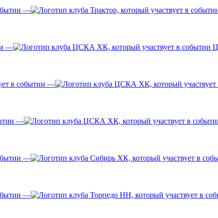
—
—
Ц
—
—
—
—