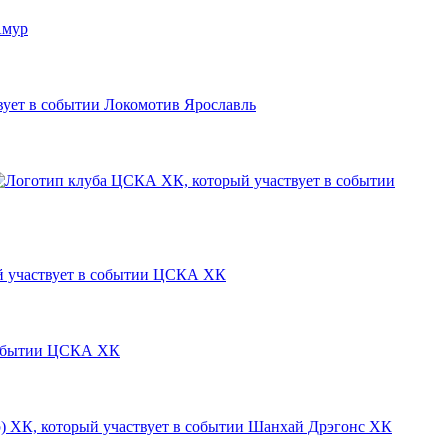
мур
Локомотив Ярославль
ЦСКА ХК
ЦСКА ХК
Шанхай Дрэгонс ХК