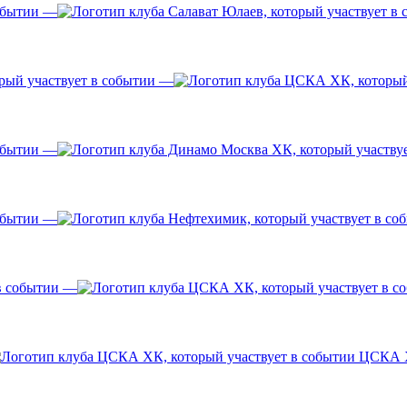
—
—
—
—
—
ЦСКА 