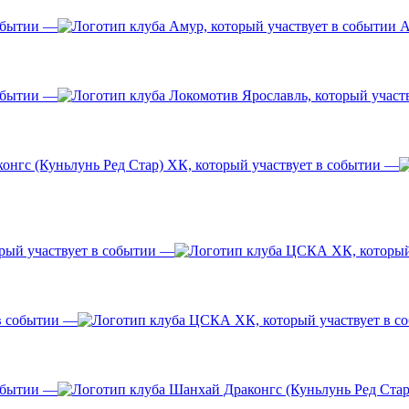
—
А
—
—
—
—
—