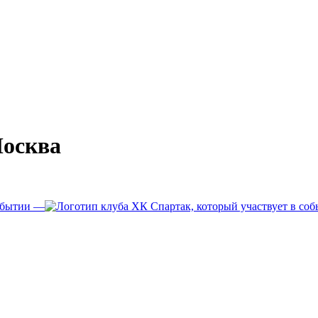
осква
—