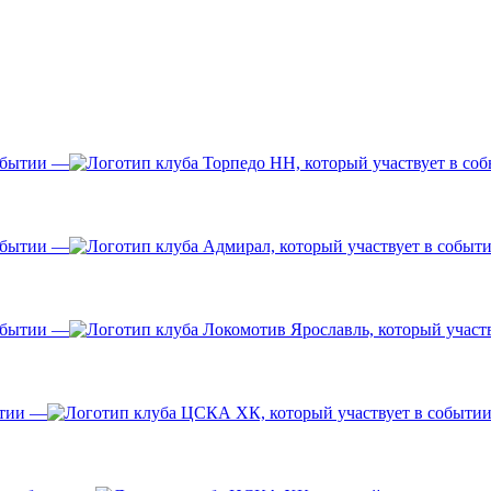
—
—
—
—