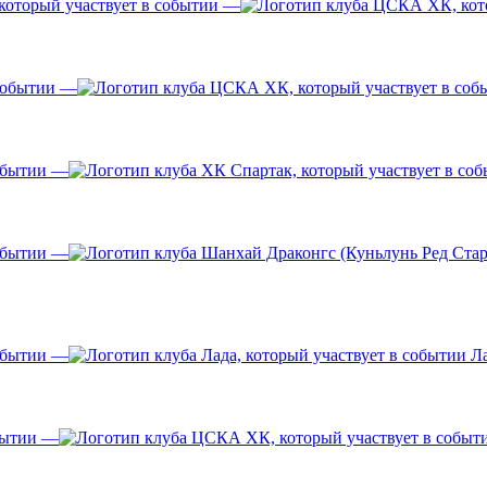
—
—
—
—
—
Ла
—