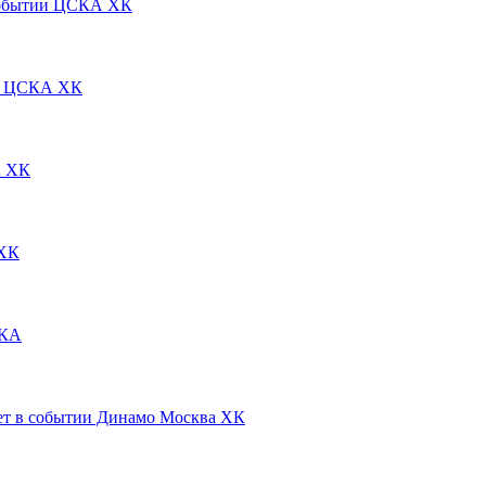
ЦСКА ХК
ЦСКА ХК
 ХК
ХК
КА
Динамо Москва ХК