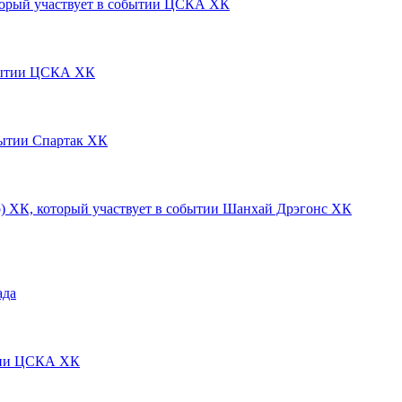
ЦСКА ХК
ЦСКА ХК
Спартак ХК
Шанхай Дрэгонс ХК
да
ЦСКА ХК