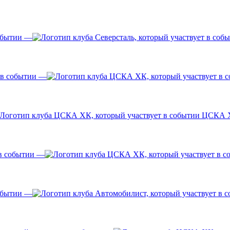
—
—
ЦСКА 
—
—