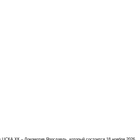
 ЦСКА ХК – Локомотив Ярославль, который состоится 18 ноября 2026.