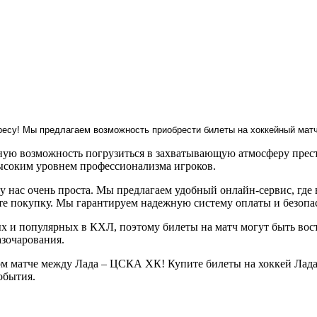
ресу! Мы предлагаем возможность приобрести билеты на хоккейный матч
ую возможность погрузиться в захватывающую атмосферу прест
ысоким уровнем профессионализма игроков.
у нас очень проста. Мы предлагаем удобный онлайн-сервис, где
ите покупку. Мы гарантируем надежную систему оплаты и безоп
и популярных в КХЛ, поэтому билеты на матч могут быть вост
азочарования.
ом матче между Лада – ЦСКА ХК! Купите билеты на хоккей Лада
обытия.