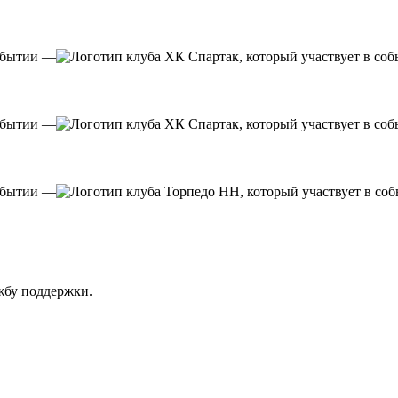
—
—
—
ужбу поддержки.