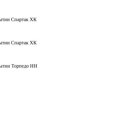
Спартак ХК
Спартак ХК
Торпедо НН